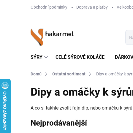
Přejít
Obchodní podmínky
Doprava a platby
Velkoob
na
obsah
SÝRY
CELÉ SÝROVÉ KOLÁČE
DÁRKOV
Domů
Ostatní sortiment
Dipy a omáčky k sý
Dipy a omáčky k sýr
A co si takhle zvolit fajn dip, nebo omáčku k sý
Nejprodávanější