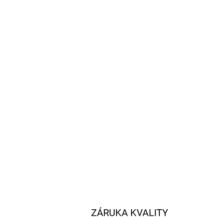
SKLADEM
Mont Blanc - džem z fíků BIO 30g
39,90 Kč
/ ks
Do košíku
ZÁRUKA KVALITY