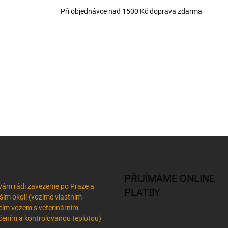
a
c
Při objednávce nad 1500 Kč doprava zdarma
í
p
r
v
k
y
v
ý
p
i
s
u
PŘIJÍMÁME ONLINE
vám rádi zavezeme po Praze a
PLATBY
žším okolí (vozíme vlastním
cím vozem s veterinárním
ením a kontrolovanou teplotou)