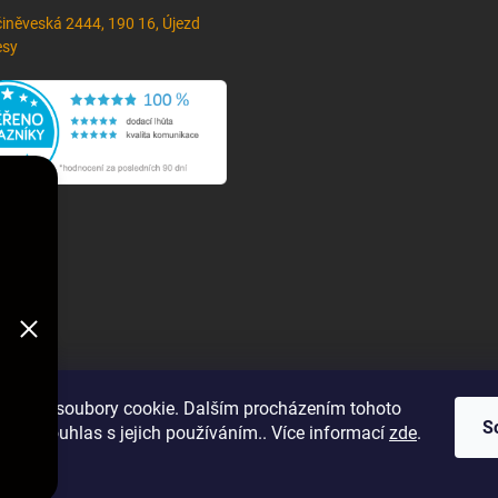
iněveská 2444, 190 16, Újezd
esy
oužívá soubory cookie. Dalším procházením tohoto
S
jete souhlas s jejich používáním.. Více informací
zde
.
í