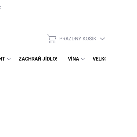
ovat
Příprava, cesta a skladování sýrů
PRÁZDNÝ KOŠÍK
NÁKUPNÍ
KOŠÍK
NT
ZACHRAŇ JÍDLO!
VÍNA
VELKOOBCHOD