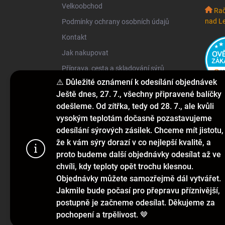
Velkoobchod
Rač
nad L
Podmínky ochrany osobních údajů
Kontakt
Jak nakupovat
Příprava, cesta a skladování sýrů
⚠️ Důležité oznámení k odesílání objednávek
Ještě dnes, 27. 7., všechny připravené balíčky
KONTAKT
odešleme. Od zítřka, tedy od 28. 7., ale kvůli
vysokým teplotám dočasně pozastavujeme
info
@
hakarmel.cz
odesílání sýrových zásilek. Chceme mít jistotu,
že k vám sýry dorazí v co nejlepší kvalitě, a
+420 732 481 038
proto budeme další objednávky odesílat až ve
hakarmelsyry
chvíli, kdy teploty opět trochu klesnou.
Objednávky můžete samozřejmě dál vytvářet.
Tento web p
hakarmelsyry
Jakmile bude počasí pro přepravu příznivější,
webu vyjadřu
postupně je začneme odesílat. Děkujeme za
pochopení a trpělivost. 🤎
Nastaven
Copyright 2026
Hakarmel
. Všechna práva vyhrazena.