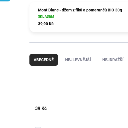
Mont Blanc - džem z fíků a pomerančů BIO 30g
SKLADEM
39,90 Kč
Ř
a
ABECEDNĚ
NEJLEVNĚJŠÍ
NEJDRAŽŠÍ
z
e
n
í
p
r
o
d
39
Kč
u
k
t