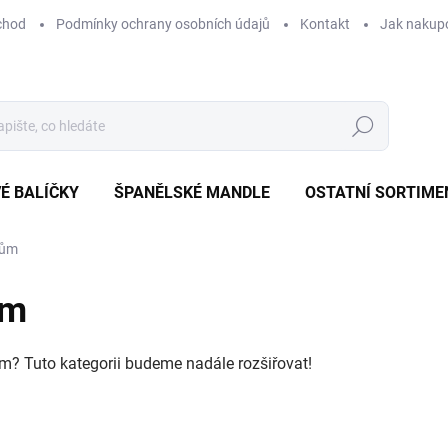
chod
Podmínky ochrany osobních údajů
Kontakt
Jak nakup
Hledat
É BALÍČKY
ŠPANĚLSKÉ MANDLE
OSTATNÍ SORTIME
rům
ům
rům? Tuto kategorii budeme nadále rozšiřovat!