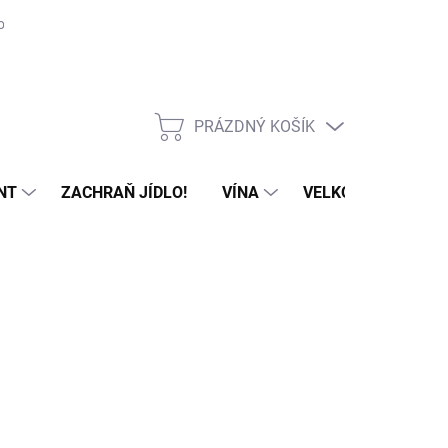
ovat
Příprava, cesta a skladování sýrů
PRÁZDNÝ KOŠÍK
NÁKUPNÍ
KOŠÍK
NT
ZACHRAŇ JÍDLO!
VÍNA
VELKOOBCHOD