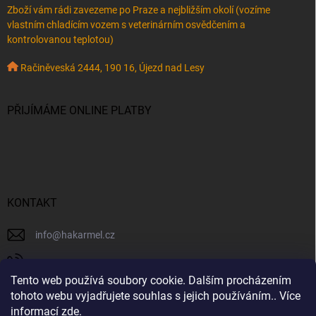
Zboží vám rádi zavezeme po Praze a nejbližším okolí (vozíme
vlastním chladícím vozem s veterinárním osvědčením a
kontrolovanou teplotou)
Račiněveská 2444, 190 16, Újezd nad Lesy
PŘIJÍMÁME ONLINE PLATBY
KONTAKT
info
@
hakarmel.cz
+420 732 481 038
Tento web používá soubory cookie. Dalším procházením
⚠️ Důležité oznámení k odesílání objednávek Ještě dnes,
hakarmelsyry
tohoto webu vyjadřujete souhlas s jejich používáním.. Více
27. 7., všechny připravené balíčky odešleme. Od zítřka,
informací
zde
.
tedy od 28. 7., ale kvůli vysokým teplotám dočasně