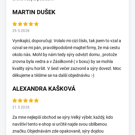
MARTIN DUŠEK
29.5.2026
Vynikající, doporučuji. Volalo mi cizí číslo, tak jsem to vzal a
ozval se mi pán, pravděpodobně majitel firmy, že má cestu
okolo nás. Mohl by nám tedy sýry odvézt domu , protože
zrovna byla vedra a v Zásilkovně ( v boxu) by se mohla
kvality sýru horšit. V šest večer zazvonil a sýry dovezl. Moc
děkujeme a těšíme se na další objednávku :-)
ALEXANDRA KAŠKOVÁ
21.5.2026
Za mne nejlepší obchod se sýry.Velký výběr, každý, kdo
navštíví tento e-shop si určitě najde svou oblíbenou
značku.Objednávám zde opakovaně, sýry dojdou