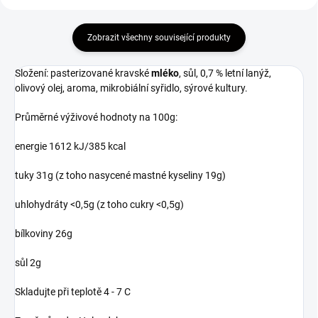
Zobrazit všechny související produkty
Složení: pasterizované kravské
mléko
, sůl, 0,7 % letní lanýž,
olivový olej, aroma, mikrobiální syřidlo, sýrové kultury.
Průměrné výživové hodnoty na
100g
:
energie 1612
kJ
/385 kcal
tuky
31g
(z toho nasycené mastné kyseliny
19g
)
uhlohydráty <0,5g (z toho cukry <0,5g)
bílkoviny
26g
sůl
2g
Skladujte při teplotě
4 - 7
C