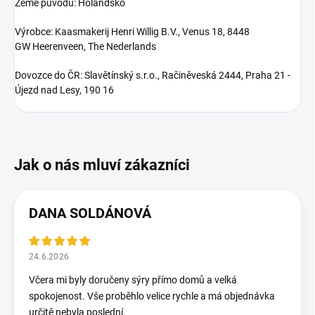
Země původu: Holandsko
Výrobce:
Kaasmakerij
Henri Willig B.V.,
Venus
18, 8448
GW
Heerenveen
,
The
Nederlands
Dovozce do ČR: Slavětínský s.r.o., Račiněveská 2444, Praha 21 -
Újezd nad Lesy, 190 16
DANA SOLDÁNOVÁ
24.6.2026
Včera mi byly doručeny sýry přímo domů a velká
spokojenost. Vše proběhlo velice rychle a má objednávka
určitě nebyla poslední.