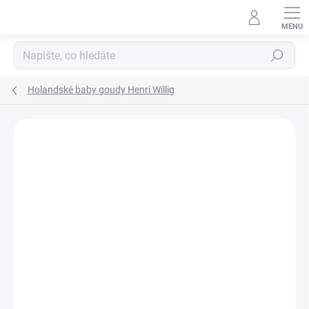
Přejít
na
obsah
Hledat
Holandské baby goudy Henri Willig