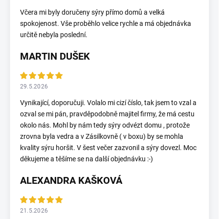
Včera mi byly doručeny sýry přímo domů a velká
spokojenost. Vše proběhlo velice rychle a má objednávka
určitě nebyla poslední.
MARTIN DUŠEK
29.5.2026
Vynikající, doporučuji. Volalo mi cizí číslo, tak jsem to vzal a
ozval se mi pán, pravděpodobně majitel firmy, že má cestu
okolo nás. Mohl by nám tedy sýry odvézt domu , protože
zrovna byla vedra a v Zásilkovně ( v boxu) by se mohla
kvality sýru horšit. V šest večer zazvonil a sýry dovezl. Moc
děkujeme a těšíme se na další objednávku :-)
ALEXANDRA KAŠKOVÁ
21.5.2026