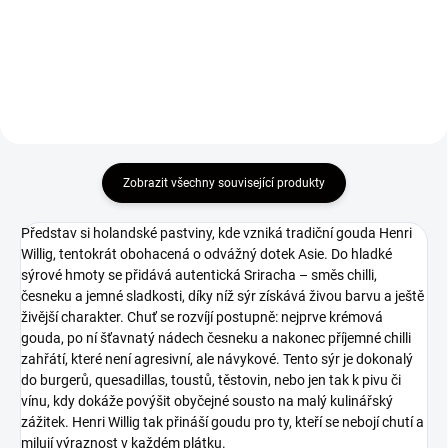
Detail
Zobrazit všechny související produkty
Představ si holandské pastviny, kde vzniká tradiční gouda Henri
Willig, tentokrát obohacená o odvážný dotek Asie. Do hladké
sýrové hmoty se přidává autentická Sriracha – směs chilli,
česneku a jemné sladkosti, díky níž sýr získává živou barvu a ještě
živější charakter. Chuť se rozvíjí postupně: nejprve krémová
gouda, po ní šťavnatý nádech česneku a nakonec příjemné chilli
zahřátí, které není agresivní, ale návykové. Tento sýr je dokonalý
do burgerů, quesadillas, toustů, těstovin, nebo jen tak k pivu či
vínu, kdy dokáže povýšit obyčejné sousto na malý kulinářský
zážitek. Henri Willig tak přináší goudu pro ty, kteří se nebojí chutí a
milují výraznost v každém plátku.