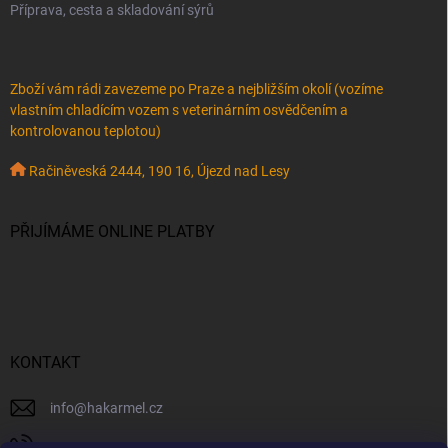
Příprava, cesta a skladování sýrů
Zboží vám rádi zavezeme po Praze a nejbližším okolí (vozíme
vlastním chladícím vozem s veterinárním osvědčením a
kontrolovanou teplotou)
Račiněveská 2444, 190 16, Újezd nad Lesy
PŘIJÍMÁME ONLINE PLATBY
KONTAKT
info
@
hakarmel.cz
+420 732 481 038