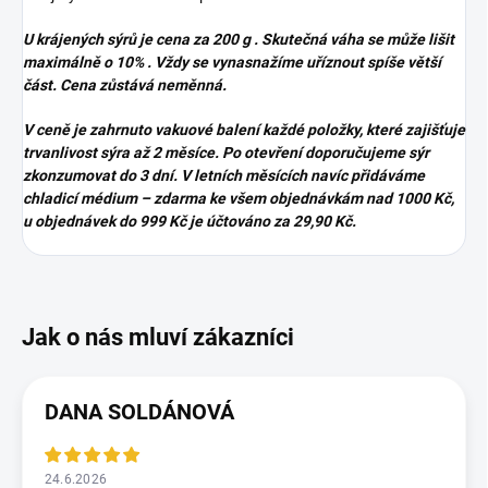
U krájených sýrů je cena za 200 g . Skutečná váha se může lišit
maximálně o 10% . Vždy se vynasnažíme uříznout spíše větší
část. Cena zůstává neměnná.
V ceně je zahrnuto vakuové balení každé položky, které zajišťuje
trvanlivost sýra až 2 měsíce. Po otevření doporučujeme sýr
zkonzumovat do 3 dní. V letních měsících navíc přidáváme
chladicí médium – zdarma ke všem objednávkám nad 1000 Kč,
u objednávek do 999 Kč je účtováno za 29,90 Kč.
DANA SOLDÁNOVÁ
24.6.2026