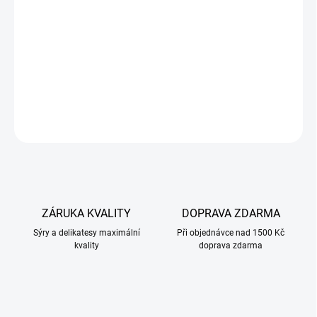
nizozemského sýra s ohnivým nádechem ikonické thajské omáčky
Sriracha. Výsledkem je příjemně pikantní, lehce sladká chuť, která
rozzáří každé prkénko i teplou kuchyni.
Při zakoupení 500 g je 10% sleva.
DETAILNÍ INFORMACE
ZEPTAT SE
ZÁRUKA KVALITY
DOPRAVA ZDARMA
Sýry a delikatesy maximální
Při objednávce nad 1500 Kč
kvality
doprava zdarma