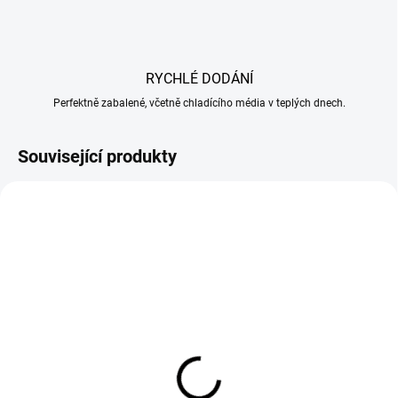
RYCHLÉ DODÁNÍ
Perfektně zabalené, včetně chladícího média v teplých dnech.
Související produkty
TIP
MOMENTÁLNĚ NEDOSTUPNÉ
SKLADEM
Baby Gouda kozí bylinky/
Buko smetanové 200g
česnek 380g
69,90 Kč