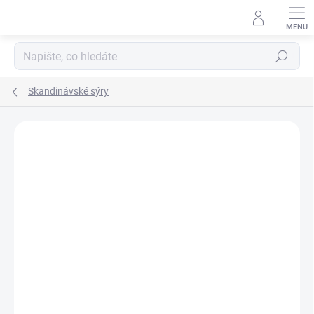
Přejít
na
obsah
Hledat
Skandinávské sýry