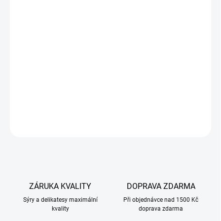
harmonii chutí.
Buko Česnek Tymián je ideální pro milovníky intenzivních chutí a
skvěle se hodí na pečivo, do sendvičů, nebo jako základ pro různé
dipy a pomazánky. Může také posloužit jako delikátní přísada do
vaření, která obohatí vaše pokrmy o extra chuťový rozměr.
Vyrobený bez konzervačních látek, tento sýr zaručuje přirozenou a
autentickou chuť, kterou si zamilujete.
ZEPTAT SE
ZÁRUKA KVALITY
DOPRAVA ZDARMA
Sýry a delikatesy maximální
Při objednávce nad 1500 Kč
kvality
doprava zdarma