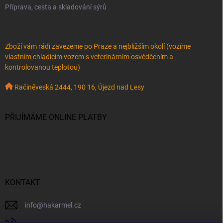
Příprava, cesta a skladování sýrů
Zboží vám rádi zavezeme po Praze a nejbližším okolí (vozíme
vlastním chladícím vozem s veterinárním osvědčením a
kontrolovanou teplotou)
Račiněveská 2444, 190 16, Újezd nad Lesy
PŘIJÍMÁME ONLINE PLATBY
KONTAKT
info
@
hakarmel.cz