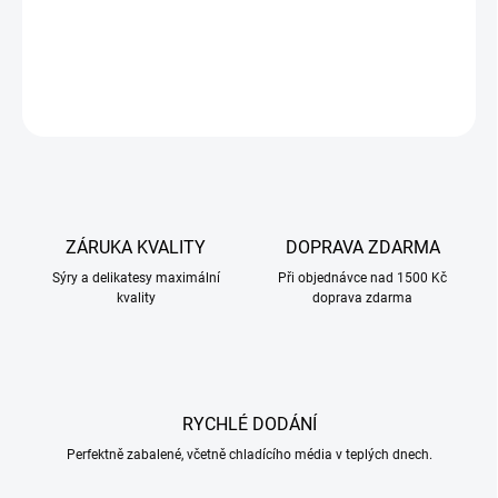
sýrového talíře nebo jen tak na mlsání. Mandle s chilli jsou nejen
chutné, ale také výborným zdrojem energie a živin, takže si je
můžete užívat kdykoliv během dne.
ZEPTAT SE
ZÁRUKA KVALITY
DOPRAVA ZDARMA
Sýry a delikatesy maximální
Při objednávce nad 1500 Kč
kvality
doprava zdarma
RYCHLÉ DODÁNÍ
Perfektně zabalené, včetně chladícího média v teplých dnech.