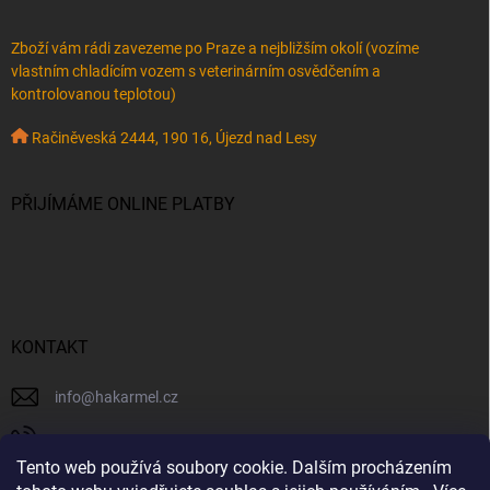
Zboží vám rádi zavezeme po Praze a nejbližším okolí (vozíme
vlastním chladícím vozem s veterinárním osvědčením a
kontrolovanou teplotou)
Račiněveská 2444, 190 16, Újezd nad Lesy
PŘIJÍMÁME ONLINE PLATBY
KONTAKT
info
@
hakarmel.cz
+420 732 481 038
Tento web používá soubory cookie. Dalším procházením
⚠️ Důležité oznámení k odesílání objednávek Ještě dnes,
hakarmelsyry