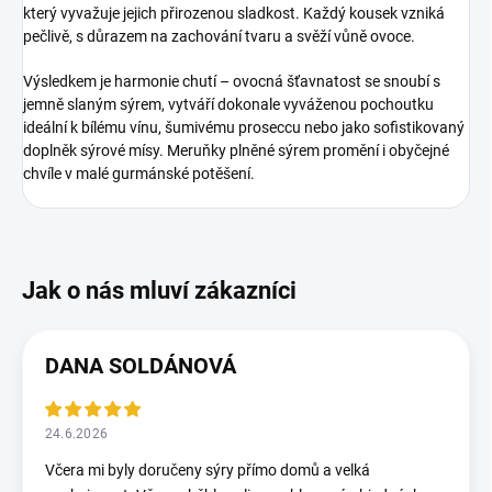
který vyvažuje jejich přirozenou sladkost. Každý kousek vzniká
pečlivě, s důrazem na zachování tvaru a svěží vůně ovoce.
Výsledkem je harmonie chutí – ovocná šťavnatost se snoubí s
jemně slaným sýrem, vytváří dokonale vyváženou pochoutku
ideální k bílému vínu, šumivému proseccu nebo jako sofistikovaný
doplněk sýrové mísy. Meruňky plněné sýrem promění i obyčejné
chvíle v malé gurmánské potěšení.
DANA SOLDÁNOVÁ
24.6.2026
Včera mi byly doručeny sýry přímo domů a velká