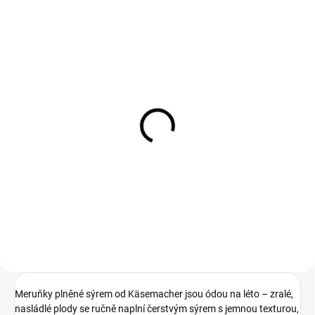
SKLADEM
Marinované zelené olivy
ze Sicílie 500g
149,90 Kč
Do košíku
Meruňky plněné sýrem od Käsemacher jsou ódou na léto – zralé,
nasládlé plody se ručně naplní čerstvým sýrem s jemnou texturou,