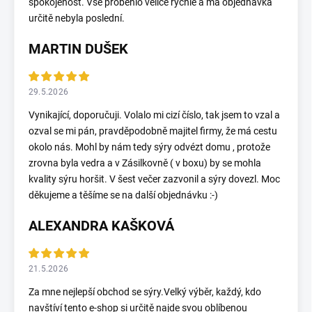
spokojenost. Vše proběhlo velice rychle a má objednávka
určitě nebyla poslední.
MARTIN DUŠEK
29.5.2026
Vynikající, doporučuji. Volalo mi cizí číslo, tak jsem to vzal a
ozval se mi pán, pravděpodobně majitel firmy, že má cestu
okolo nás. Mohl by nám tedy sýry odvézt domu , protože
zrovna byla vedra a v Zásilkovně ( v boxu) by se mohla
kvality sýru horšit. V šest večer zazvonil a sýry dovezl. Moc
děkujeme a těšíme se na další objednávku :-)
ALEXANDRA KAŠKOVÁ
21.5.2026
Za mne nejlepší obchod se sýry.Velký výběr, každý, kdo
navštíví tento e-shop si určitě najde svou oblíbenou