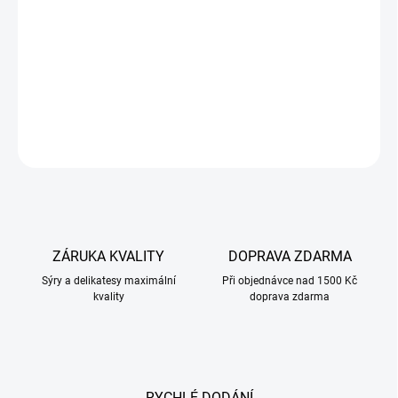
Minimální trvanlivost tohoto sýru bude při odeslání objednávky
dva týdny.
DETAILNÍ INFORMACE
ZEPTAT SE
ZÁRUKA KVALITY
DOPRAVA ZDARMA
Sýry a delikatesy maximální
Při objednávce nad 1500 Kč
kvality
doprava zdarma
RYCHLÉ DODÁNÍ