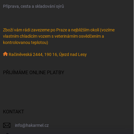
Příprava, cesta a skladování sýrů
Zboží vám rádi zavezeme po Praze a nejbližším okolí (vozíme
vlastním chladícím vozem s veterinárním osvědčením a
kontrolovanou teplotou)
Račiněveská 2444, 190 16, Újezd nad Lesy
PŘIJÍMÁME ONLINE PLATBY
KONTAKT
info
@
hakarmel.cz