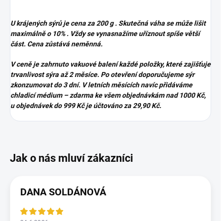
U krájených sýrů je cena za 200 g . Skutečná váha se může lišit
maximálně o 10% . Vždy se vynasnažíme uříznout spíše větší
část. Cena zůstává neměnná.
V ceně je zahrnuto vakuové balení každé položky, které zajišťuje
trvanlivost sýra až 2 měsíce. Po otevření doporučujeme sýr
zkonzumovat do 3 dní. V letních měsících navíc přidáváme
chladicí médium – zdarma ke všem objednávkám nad 1000 Kč,
u objednávek do 999 Kč je účtováno za 29,90 Kč.
DANA SOLDÁNOVÁ