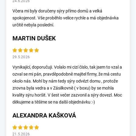
24.6.2026
Včera mi byly doručeny sýry přímo domů a velká
spokojenost. Vše proběhlo velice rychle a má objednávka
určitě nebyla poslední.
MARTIN DUŠEK
29.5.2026
Vynikající, doporučuji. Volalo mi cizí číslo, tak jsem to vzal a
ozval se mi pán, pravděpodobně majitel firmy, že má cestu
okolo nás. Mohl by nám tedy sýry odvézt domu , protože
zrovna byla vedra a v Zásilkovně ( v boxu) by se mohla
kvality sýru horšit. V šest večer zazvonil a sýry dovezl. Moc
děkujeme a těšíme se na další objednávku :-)
ALEXANDRA KAŠKOVÁ
21.5.2026