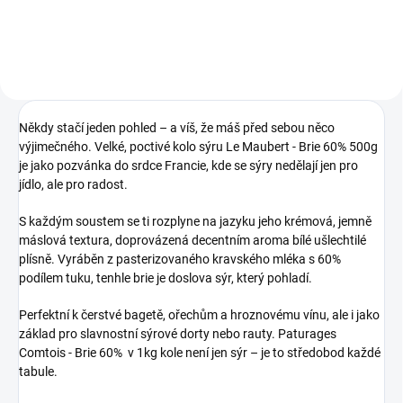
Někdy stačí jeden pohled – a víš, že máš před sebou něco
výjimečného. Velké, poctivé kolo sýru Le Maubert - Brie 60% 500g
je jako pozvánka do srdce Francie, kde se sýry nedělají jen pro
jídlo, ale pro radost.
S každým soustem se ti rozplyne na jazyku jeho krémová, jemně
máslová textura, doprovázená decentním aroma bílé ušlechtilé
plísně. Vyráběn z pasterizovaného kravského mléka s 60%
podílem tuku, tenhle brie je doslova sýr, který pohladí.
Perfektní k čerstvé bagetě, ořechům a hroznovému vínu, ale i jako
základ pro slavnostní sýrové dorty nebo rauty. Paturages
Comtois - Brie 60% v 1kg kole není jen sýr – je to středobod každé
tabule.