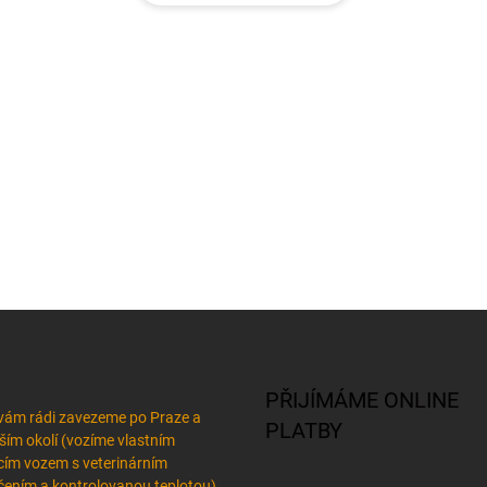
PŘIJÍMÁME ONLINE
vám rádi zavezeme po Praze a
PLATBY
žším okolí (vozíme vlastním
cím vozem s veterinárním
ením a kontrolovanou teplotou)