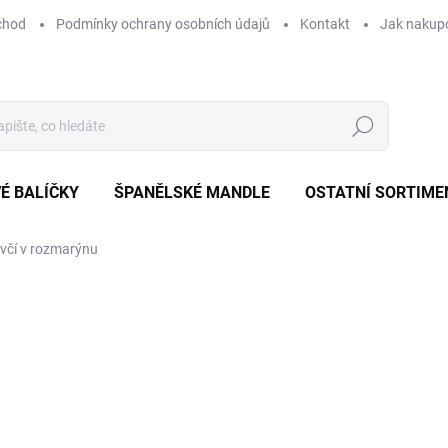
chod
Podmínky ochrany osobních údajů
Kontakt
Jak nakup
Hledat
É BALÍČKY
ŠPANĚLSKÉ MANDLE
OSTATNÍ SORTIME
včí v rozmarýnu
od 195 Kč
od
1
od
142,77 Kč
bez DPH
Měrná
cena:
ZVOLTE VARIANTU