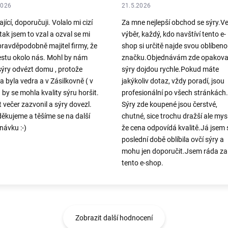
2026
21.5.2026
jící, doporučuji. Volalo mi cizí
Za mne nejlepší obchod se sýry.Ve
 tak jsem to vzal a ozval se mi
výběr, každý, kdo navštíví tento e-
pravděpodobně majitel firmy, že
shop si určitě najde svou oblíben
stu okolo nás. Mohl by nám
značku.Objednávám zde opakova
sýry odvézt domu , protože
sýry dojdou rychle.Pokud máte
a byla vedra a v Zásilkovně ( v
jakýkoliv dotaz, vždy poradí, jsou
 by se mohla kvality sýru horšit.
profesionální po všech stránkách.
t večer zazvonil a sýry dovezl.
Sýry zde koupené jsou čerstvé,
ěkujeme a těšíme se na další
chutné, sice trochu dražší ale mys
návku :-)
že cena odpovídá kvalitě.Já jsem s
poslední době oblíbila ovčí sýry a
mohu jen doporučit.Jsem ráda za
tento e-shop.
Zobrazit další hodnocení