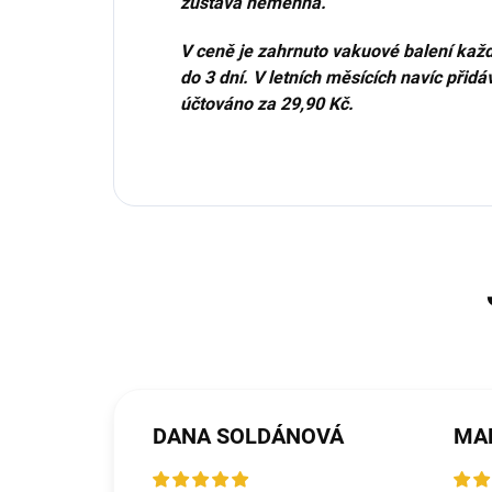
zůstává neměnná.
V ceně je zahrnuto vakuové balení každ
do 3 dní. V letních měsících navíc př
účtováno za 29,90 Kč.
DANA SOLDÁNOVÁ
MA