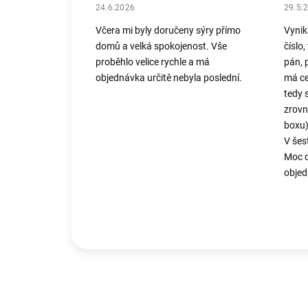
24.6.2026
29.5.
Včera mi byly doručeny sýry přímo
Vynika
domů a velká spokojenost. Vše
číslo,
proběhlo velice rychle a má
pán, 
objednávka určitě nebyla poslední.
má ce
tedy 
zrovn
boxu)
V šes
Moc d
objed