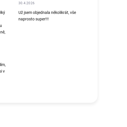
30.4.2026
lký
Už jsem objednala několikrát, vše
naprosto super!!!
ou
ně,
lím,
i v