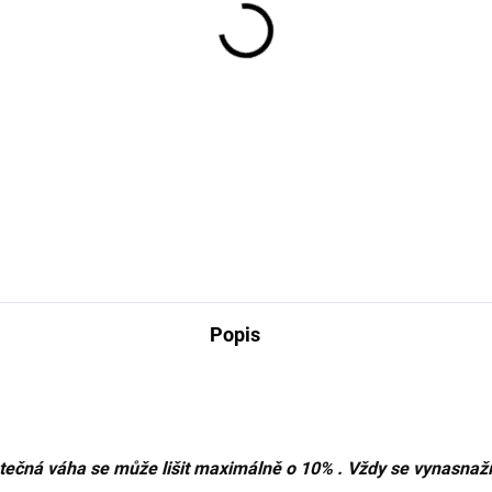
 Leyenda - Španělský
í 6 měsíců
165 Kč
ná
40 Kč / 1 kg
:
Detail
Popis
utečná váha se může lišit maximálně o 10% . Vždy se vynasnaží