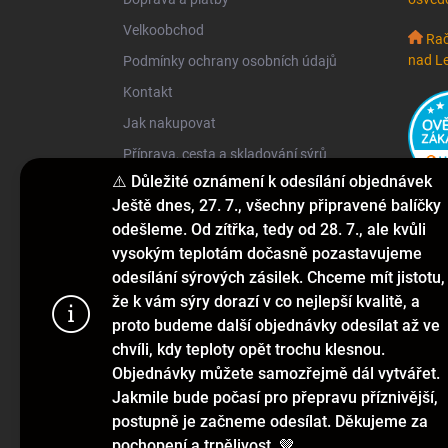
Velkoobchod
Rač
nad L
Podmínky ochrany osobních údajů
Kontakt
Jak nakupovat
Příprava, cesta a skladování sýrů
⚠️ Důležité oznámení k odesílání objednávek
Ještě dnes, 27. 7., všechny připravené balíčky
KONTAKT
odešleme. Od zítřka, tedy od 28. 7., ale kvůli
vysokým teplotám dočasně pozastavujeme
info
@
hakarmel.cz
odesílání sýrových zásilek. Chceme mít jistotu,
že k vám sýry dorazí v co nejlepší kvalitě, a
+420 732 481 038
proto budeme další objednávky odesílat až ve
hakarmelsyry
chvíli, kdy teploty opět trochu klesnou.
Objednávky můžete samozřejmě dál vytvářet.
Tento web p
hakarmelsyry
Jakmile bude počasí pro přepravu příznivější,
webu vyjadřu
postupně je začneme odesílat. Děkujeme za
pochopení a trpělivost. 🤎