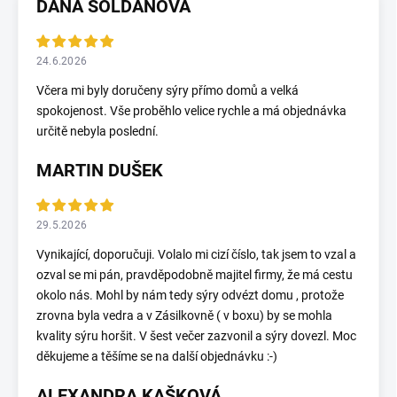
DANA SOLDÁNOVÁ
24.6.2026
Včera mi byly doručeny sýry přímo domů a velká
spokojenost. Vše proběhlo velice rychle a má objednávka
určitě nebyla poslední.
MARTIN DUŠEK
29.5.2026
Vynikající, doporučuji. Volalo mi cizí číslo, tak jsem to vzal a
ozval se mi pán, pravděpodobně majitel firmy, že má cestu
okolo nás. Mohl by nám tedy sýry odvézt domu , protože
zrovna byla vedra a v Zásilkovně ( v boxu) by se mohla
kvality sýru horšit. V šest večer zazvonil a sýry dovezl. Moc
děkujeme a těšíme se na další objednávku :-)
ALEXANDRA KAŠKOVÁ