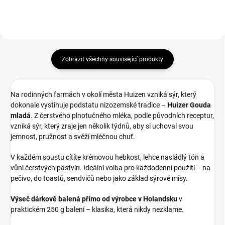
Zobrazit všechny související produkty
Na rodinných farmách v okolí města Huizen vzniká sýr, který
dokonale vystihuje podstatu nizozemské tradice –
Huizer Gouda
mladá
. Z čerstvého plnotučného mléka, podle původních receptur,
vzniká sýr, který zraje jen několik týdnů, aby si uchoval svou
jemnost, pružnost a svěží mléčnou chuť.
V každém soustu cítíte krémovou hebkost, lehce nasládlý tón a
vůni čerstvých pastvin. Ideální volba pro každodenní použití – na
pečivo, do toastů, sendvičů nebo jako základ sýrové mísy.
Výseč dárkově balená přímo od výrobce v Holandsku
v
praktickém 250 g balení – klasika, která nikdy nezklame.