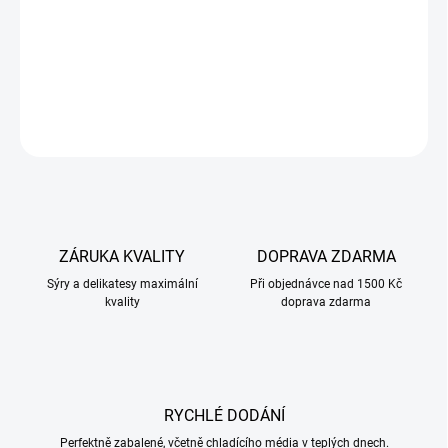
přímo od výrobce v Holandsku.
Prošlá minimální trvanlivost do 8.7.2026!
DETAILNÍ INFORMACE
ZEPTAT SE
ZÁRUKA KVALITY
DOPRAVA ZDARMA
Sýry a delikatesy maximální
Při objednávce nad 1500 Kč
kvality
doprava zdarma
RYCHLÉ DODÁNÍ
Perfektně zabalené, včetně chladícího média v teplých dnech.