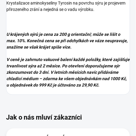
Krystalizace aminokyseliny Tyrosin na povrchu sýru je projevem
přirozeného zrání a nejedná se o vadu výrobku.
U krájených sýrů je cena za 200 g orientační; může se lišit o
max. 10%. Konečná cena se při odchylkách ve váze neupravuje,
snažíme se však krájet spíše více.
V ceně je zahrnuto vakuové balení každé položky, které zajišťuje
trvanlivost sýra až 2 měsíce. Po otevření doporučujeme sýr
zkonzumovat do 3 dní. V letních měsících navíc přidáváme
chladicí médium – zdarma ke všem objednávkám nad 1000 Kč,
u objednávek do 999 Kč je účtováno za 29,90 Kč.