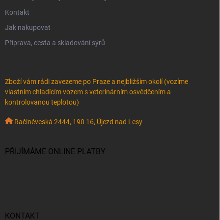
Kontakt
Jak nakupovat
Příprava, cesta a skladování sýrů
Zboží vám rádi zavezeme po Praze a nejbližším okolí (vozíme
vlastním chladícím vozem s veterinárním osvědčením a
kontrolovanou teplotou)
Račiněveská 2444, 190 16, Újezd nad Lesy
PŘIJÍMÁME ONLINE PLATBY
KONTAKT