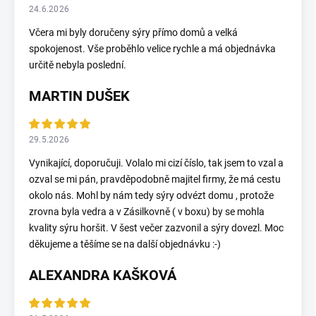
24.6.2026
Včera mi byly doručeny sýry přímo domů a velká
spokojenost. Vše proběhlo velice rychle a má objednávka
určitě nebyla poslední.
MARTIN DUŠEK
29.5.2026
Vynikající, doporučuji. Volalo mi cizí číslo, tak jsem to vzal a
ozval se mi pán, pravděpodobně majitel firmy, že má cestu
okolo nás. Mohl by nám tedy sýry odvézt domu , protože
zrovna byla vedra a v Zásilkovně ( v boxu) by se mohla
kvality sýru horšit. V šest večer zazvonil a sýry dovezl. Moc
děkujeme a těšíme se na další objednávku :-)
ALEXANDRA KAŠKOVÁ