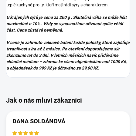
teplé kuchyně pro ty, kteří mají rádi sýry s charakterem.
U krájených sýrů je cena za 200 g . Skutečná váha se může lišit
maximálně o 10% . Vždy se vynasnažíme uříznout spíše větší
část. Cena zůstává neměnná.
V ceně je zahrnuto vakuové balení každé položky, které zajišťuje
trvanlivost sýra až 2 měsíce. Po otevření doporučujeme sýr
zkonzumovat do 3 dní. V letních měsících navíc přidáváme
chladicí médium – zdarma ke všem objednávkám nad 1000 Kč,
u objednávek do 999 Kč je účtováno za 29,90 Kč.
DANA SOLDÁNOVÁ