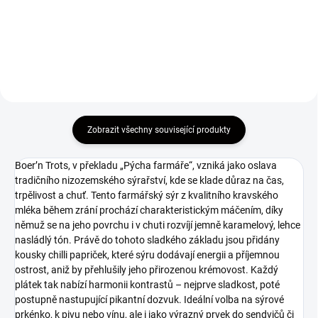
Detail
Zobrazit všechny související produkty
Boer’n Trots, v překladu „Pýcha farmáře“, vzniká jako oslava
tradičního nizozemského sýrařství, kde se klade důraz na čas,
trpělivost a chuť. Tento farmářský sýr z kvalitního kravského
mléka během zrání prochází charakteristickým máčením, díky
němuž se na jeho povrchu i v chuti rozvíjí jemně karamelový, lehce
nasládlý tón. Právě do tohoto sladkého základu jsou přidány
kousky chilli papriček, které sýru dodávají energii a příjemnou
ostrost, aniž by přehlušily jeho přirozenou krémovost. Každý
plátek tak nabízí harmonii kontrastů – nejprve sladkost, poté
postupně nastupující pikantní dozvuk. Ideální volba na sýrové
prkénko, k pivu nebo vínu, ale i jako výrazný prvek do sendvičů či