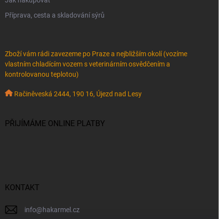
Příprava, cesta a skladování sýrů
Zboží vám rádi zavezeme po Praze a nejbližším okolí (vozíme
vlastním chladícím vozem s veterinárním osvědčením a
kontrolovanou teplotou)
Račiněveská 2444, 190 16, Újezd nad Lesy
PŘIJÍMÁME ONLINE PLATBY
KONTAKT
info
@
hakarmel.cz