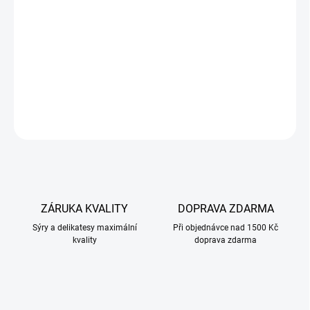
který spojuje karamelově nasládlý základ s výraznými kousky chilli
papriček. Nabízí vyváženou kombinaci sladkosti a příjemné
pikantnosti, která zaujme hned při prvním soustu.
Při zakoupení 500 g je 10% sleva.
DETAILNÍ INFORMACE
ZEPTAT SE
ZÁRUKA KVALITY
DOPRAVA ZDARMA
Sýry a delikatesy maximální
Při objednávce nad 1500 Kč
kvality
doprava zdarma