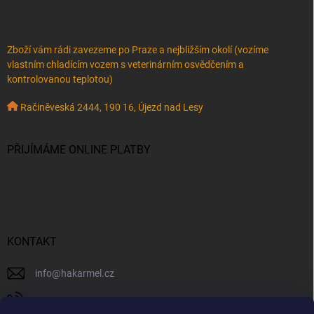
Zboží vám rádi zavezeme po Praze a nejbližším okolí (vozíme
vlastním chladícím vozem s veterinárním osvědčením a
kontrolovanou teplotou)
Račiněveská 2444, 190 16, Újezd nad Lesy
PŘIJÍMÁME ONLINE PLATBY
KONTAKT
info
@
hakarmel.cz
+420 732 481 038