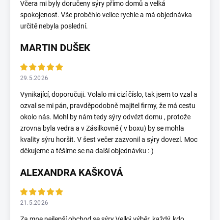
Včera mi byly doručeny sýry přímo domů a velká
spokojenost. Vše proběhlo velice rychle a má objednávka
určitě nebyla poslední.
MARTIN DUŠEK
29.5.2026
Vynikající, doporučuji. Volalo mi cizí číslo, tak jsem to vzal a
ozval se mi pán, pravděpodobně majitel firmy, že má cestu
okolo nás. Mohl by nám tedy sýry odvézt domu , protože
zrovna byla vedra a v Zásilkovně ( v boxu) by se mohla
kvality sýru horšit. V šest večer zazvonil a sýry dovezl. Moc
děkujeme a těšíme se na další objednávku :-)
ALEXANDRA KAŠKOVÁ
21.5.2026
Za mne nejlepší obchod se sýry.Velký výběr, každý, kdo