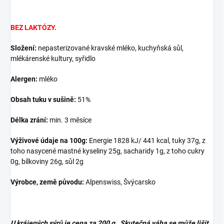
BEZ LAKTÓZY.
Složení:
nepasterizované kravské mléko, kuchyňská sůl,
mlékárenské kultury, syřidlo
Alergen:
mléko
Obsah tuku v sušině:
51%
Délka zrání:
min. 3 měsíce
Výživové údaje na 100g:
Energie 1828 kJ/ 441 kcal, tuky 37g, z
toho nasycené mastné kyseliny 25g, sacharidy 1g, z toho cukry
0g, bílkoviny 26g, sůl 2g
Výrobce, země původu:
Alpenswiss, Švýcarsko
U krájených sýrů je cena za 200 g . Skutečná váha se může lišit