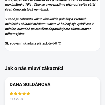
maximálně o 10% . Vždy se vynasnažíme uříznout spíše větší
část. Cena zůstává neměnná.
V ceně je zahrnuto vakuování každé položky a v letních
měsících i chladící médium! Vakuově balený sýr vydrží cca 2
měsíce, nicméně po otevření
doporučujeme zkonzumovat
během týdne.
Skladování:
skladujte při teplotě 6-8 °C
DANA SOLDÁNOVÁ
24.6.2026