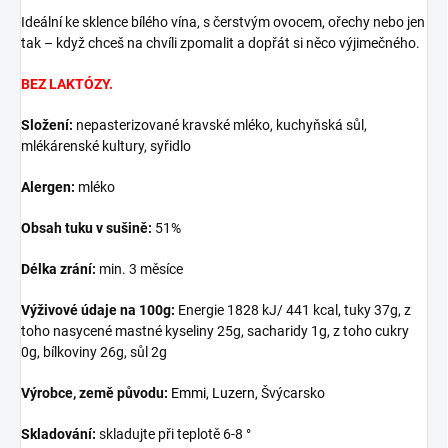
Ideální ke sklence bílého vína, s čerstvým ovocem, ořechy nebo jen
tak – když chceš na chvíli zpomalit a dopřát si něco výjimečného.
BEZ LAKTÓZY.
Složení:
nepasterizované kravské mléko, kuchyňská sůl,
mlékárenské kultury, syřidlo
Alergen:
mléko
Obsah tuku v sušině:
51%
Délka zrání:
min. 3 měsíce
Výživové údaje na 100g:
Energie 1828 kJ/ 441 kcal, tuky 37g, z
toho nasycené mastné kyseliny 25g, sacharidy 1g, z toho cukry
0g, bílkoviny 26g, sůl 2g
Výrobce, země původu:
Emmi, Luzern
, Švýcarsko
Skladování:
skladujte při teplotě 6-8 °