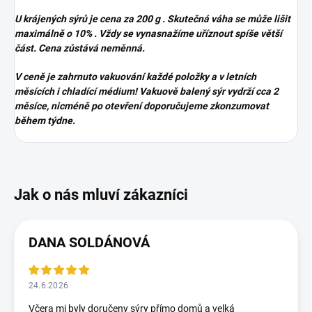
U krájených sýrů je cena za 200 g . Skutečná váha se může lišit
maximálně o 10% . Vždy se vynasnažíme uříznout spíše větší
část. Cena zůstává neměnná.
V ceně je zahrnuto vakuování každé položky a v letních
měsících i chladící médium! Vakuově balený sýr vydrží cca 2
měsíce, nicméně po otevření
doporučujeme zkonzumovat
během týdne.
DANA SOLDÁNOVÁ
24.6.2026
Včera mi byly doručeny sýry přímo domů a velká