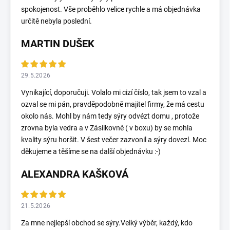
spokojenost. Vše proběhlo velice rychle a má objednávka
určitě nebyla poslední.
MARTIN DUŠEK
29.5.2026
Vynikající, doporučuji. Volalo mi cizí číslo, tak jsem to vzal a
ozval se mi pán, pravděpodobně majitel firmy, že má cestu
okolo nás. Mohl by nám tedy sýry odvézt domu , protože
zrovna byla vedra a v Zásilkovně ( v boxu) by se mohla
kvality sýru horšit. V šest večer zazvonil a sýry dovezl. Moc
děkujeme a těšíme se na další objednávku :-)
ALEXANDRA KAŠKOVÁ
21.5.2026
Za mne nejlepší obchod se sýry.Velký výběr, každý, kdo