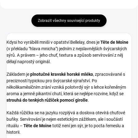
Zobrazit všechny související produkty
Kdysi ho vyráběli mniši v opatství Bellelay, dnes je
Tête de Moine
(v překladu "hlava mnicha") jedním z nejslavnějších švýcarských
sýrů. A právem – jeho chuť, textura a způsob servírování z něj
dělají naprostý originál.
Základem je
plnotučné kravské horské mléko
, zpracovávané s
precizností typickou pro švýcarské sýrařství. Po
několikaměsíčním zrání vzniká polotvrdý sýr s lehce kořeněným
aroma a jemně pikantní chutí, která se nejlépe rozvine, když se
strouhá do tenkých růžiček pomocí girolle
.
Každá růžička se na jazyku rozplývá a doslova otevírá chuťové
buňky. Servírování je nejen estetickým zážitkem, ale i součástí
rituálu –
Tête de Moine
totiž není jen sýr, je to pocta řemeslu a
historii.