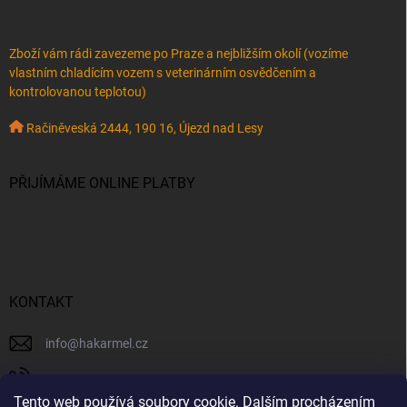
Zboží vám rádi zavezeme po Praze a nejbližším okolí (vozíme
vlastním chladícím vozem s veterinárním osvědčením a
kontrolovanou teplotou)
Račiněveská 2444, 190 16, Újezd nad Lesy
PŘIJÍMÁME ONLINE PLATBY
KONTAKT
info
@
hakarmel.cz
+420 732 481 038
Tento web používá soubory cookie. Dalším procházením