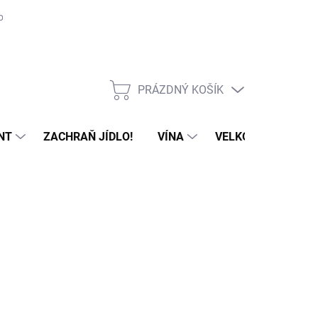
ovat
Příprava, cesta a skladování sýrů
PRÁZDNÝ KOŠÍK
NÁKUPNÍ
KOŠÍK
NT
ZACHRAŇ JÍDLO!
VÍNA
VELKOOBCHOD