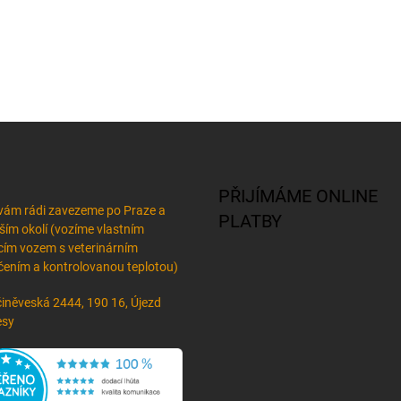
PŘIJÍMÁME ONLINE
vám rádi zavezeme po Praze a
PLATBY
žším okolí (vozíme vlastním
cím vozem s veterinárním
ením a kontrolovanou teplotou)
iněveská 2444, 190 16, Újezd
esy