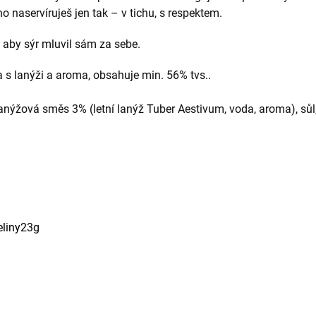
o naservíruješ jen tak – v tichu, s respektem.
 aby sýr mluvil sám za sebe.
s lanýži a aroma, obsahuje min. 56% tvs..
nýžová směs 3% (letní lanýž Tuber Aestivum, voda, aroma), sůl, s
eliny23g