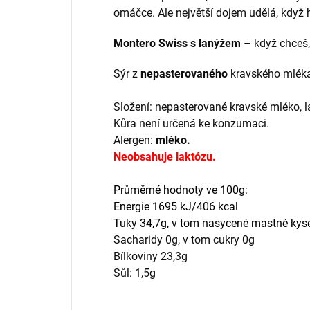
omáčce. Ale největší dojem udělá, když h
Montero Swiss s lanýžem
– když chceš,
Sýr z
nepasterovaného
kravského mléka 
Složení: nepasterované kravské mléko, la
Kůra není určená ke konzumaci.
Alergen:
mléko.
Neobsahuje laktózu.
Průměrné hodnoty ve 100g:
Energie 1695 kJ/406 kcal
Tuky 34,7g, v tom nasycené mastné kys
Sacharidy 0g, v tom cukry 0g
Bílkoviny 23,3g
Sůl: 1,5g