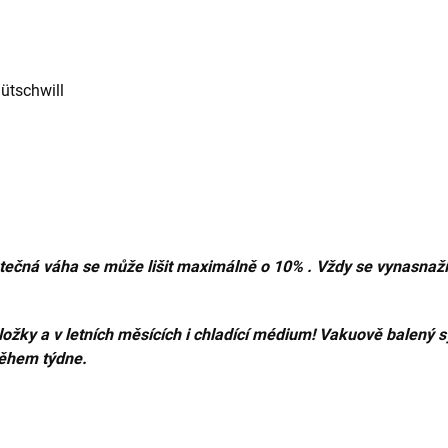
ütschwill
utečná váha se může lišit maximálně o 10% . Vždy se vynasnaží
ožky a v letních měsících i chladící médium! Vakuově balený s
ěhem týdne.