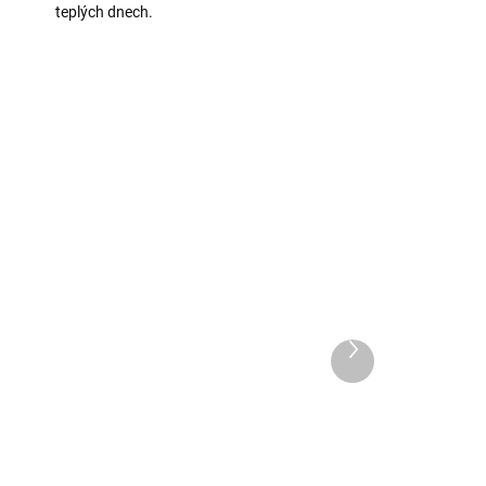
teplých dnech.
AKCE
TIP
ADEM
VYPRODÁNO
Další
ků
Delikatesa lanýžového
produkt
mistra – s kozím sýrem
1 499 Kč
Do košíku