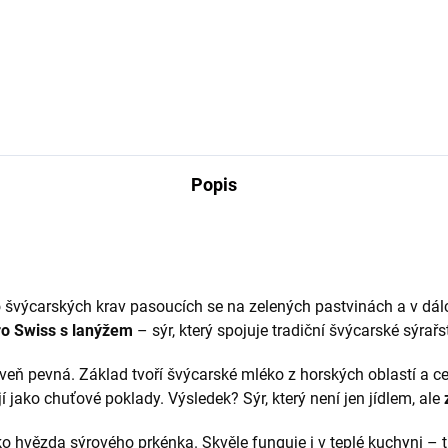
Popis
o švýcarských krav pasoucích se na zelených pastvinách a v dál
o Swiss s lanýžem
– sýr, který spojuje tradiční švýcarské sýrař
oveň pevná. Základ tvoří švýcarské mléko z horských oblastí a c
jí jako chuťové poklady. Výsledek? Sýr, který není jen jídlem, ale
ko hvězda sýrového prkénka. Skvěle funguje i v teplé kuchyni –