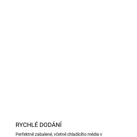
Přidat do košíku
černým lanýžem –
Montero Swiss
je kombinací
o luxusu. Jemná textura, máslová chuť a
ý zážitek.
sleva.
ZEPTAT SE
RYCHLÉ DODÁNÍ
Perfektně zabalené, včetně chladícího média v