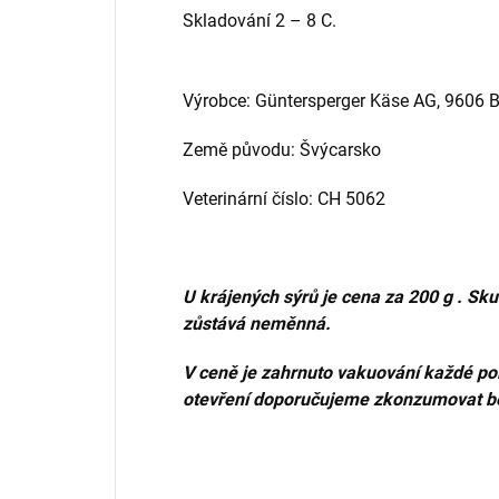
S
kladování 2 – 8 C.
Výrobce: Güntersperger Käse AG, 9606 B
Země původu: Švýcarsko
Veterinární číslo: CH 5062
U krájených sýrů je cena za 200 g . Sk
zůstává neměnná.
V ceně je zahrnuto vakuování každé pol
otevření
doporučujeme zkonzumovat b