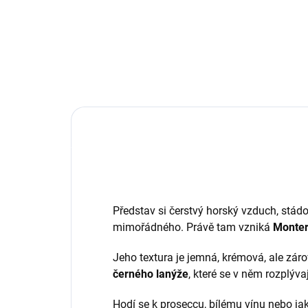
cena:
Detail
Představ si čerstvý horský vzduch, stád
mimořádného. Právě tam vzniká
Monter
Jeho textura je jemná, krémová, ale zár
černého lanýže
, které se v něm rozplýva
Hodí se k proseccu, bílému vínu nebo ja