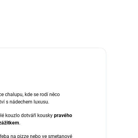
ce chalupu, kde se rodí něco
ství s nádechem luxusu.
elé kouzlo dotváří kousky
pravého
zážitkem
.
 třeba na pizze nebo ve smetanové