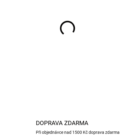
VÁHA
−
+
Švýcarský polotvrdý sýr s 
alpské čistoty a gurmánskéh
lanýžové aroma tvoří dokonal
Při zakoupení 500 g je 10% 
DETAILNÍ INFORMACE
DOPRAVA ZDARMA
Při objednávce nad 1500 Kč doprava zdarma