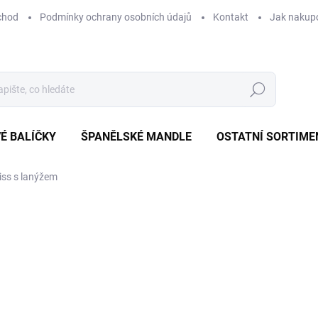
chod
Podmínky ochrany osobních údajů
Kontakt
Jak nakup
Hledat
É BALÍČKY
ŠPANĚLSKÉ MANDLE
OSTATNÍ SORTIME
ss s lanýžem
od
250 Kč
/ 200g
od
223,21 Kč
bez DPH
Měrná
cena:
ZVOLTE VARIANTU