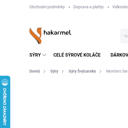
Přejít
Obchodní podmínky
Doprava a platby
Velkoob
na
obsah
SÝRY
CELÉ SÝROVÉ KOLÁČE
DÁRKOV
Domů
Sýry
Sýry Švýcarsko
Montero Swi