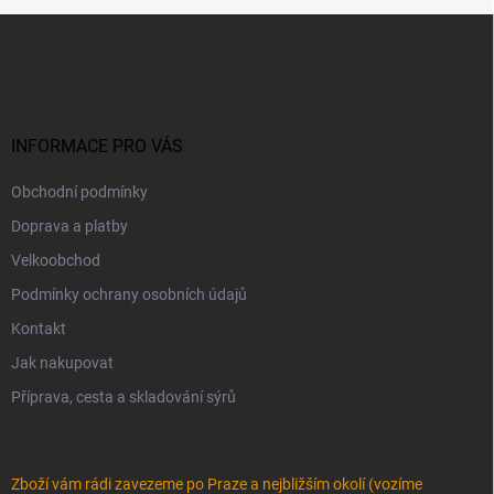
Z
á
p
a
t
í
INFORMACE PRO VÁS
Obchodní podmínky
Doprava a platby
Velkoobchod
Podmínky ochrany osobních údajů
Kontakt
Jak nakupovat
Příprava, cesta a skladování sýrů
Zboží vám rádi zavezeme po Praze a nejbližším okolí (vozíme