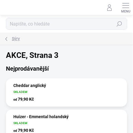
Přejít
na
obsah
Hledat
Sýry
AKCE
, Strana 3
Nejprodávanější
Cheddar anglický
SKLADEM
79,90 Kč
od
Huizer - Emmental holandský
SKLADEM
79,90 Kč
od