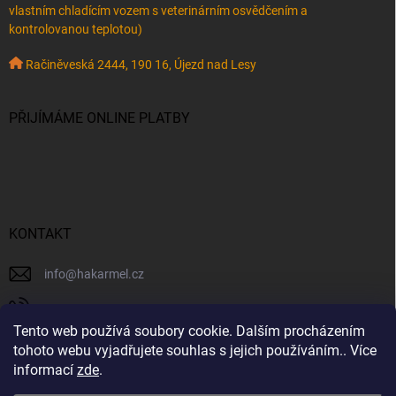
vlastním chladícím vozem s veterinárním osvědčením a
kontrolovanou teplotou)
Račiněveská 2444, 190 16, Újezd nad Lesy
PŘIJÍMÁME ONLINE PLATBY
KONTAKT
info
@
hakarmel.cz
+420 732 481 038
Tento web používá soubory cookie. Dalším procházením
⚠️ Důležité oznámení k odesílání objednávek Ještě dnes,
hakarmelsyry
tohoto webu vyjadřujete souhlas s jejich používáním.. Více
27. 7., všechny připravené balíčky odešleme. Od zítřka,
informací
zde
.
tedy od 28. 7., ale kvůli vysokým teplotám dočasně
hakarmelsyry
pozastavujeme odesílání sýrových zásilek. Chceme mít