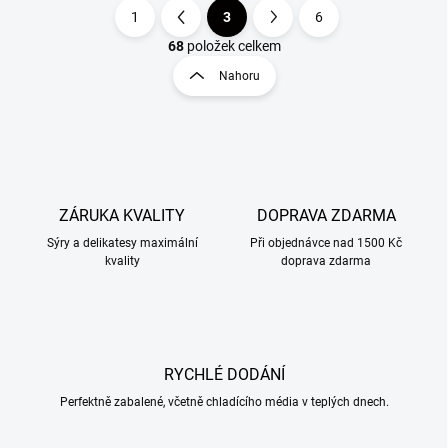
1
3
6
O
S
v
t
68
položek celkem
l
r
Nahoru
á
á
d
n
a
k
c
o
í
p
v
r
á
v
ZÁRUKA KVALITY
DOPRAVA ZDARMA
n
k
í
Sýry a delikatesy maximální
Při objednávce nad 1500 Kč
y
kvality
doprava zdarma
v
ý
p
i
s
u
RYCHLÉ DODÁNÍ
Perfektně zabalené, včetně chladícího média v teplých dnech.