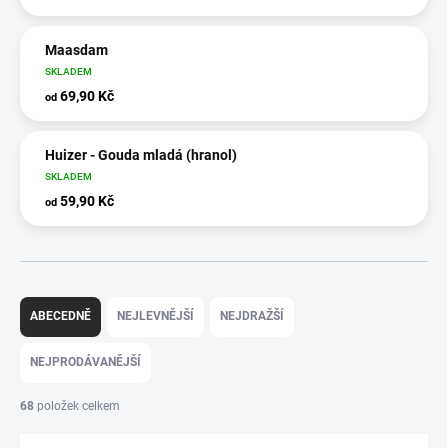
Maasdam
SKLADEM
69,90 Kč
od
Huizer - Gouda mladá (hranol)
SKLADEM
59,90 Kč
od
Ř
a
ABECEDNĚ
NEJLEVNĚJŠÍ
NEJDRAŽŠÍ
z
e
NEJPRODÁVANĚJŠÍ
n
í
68
položek celkem
p
r