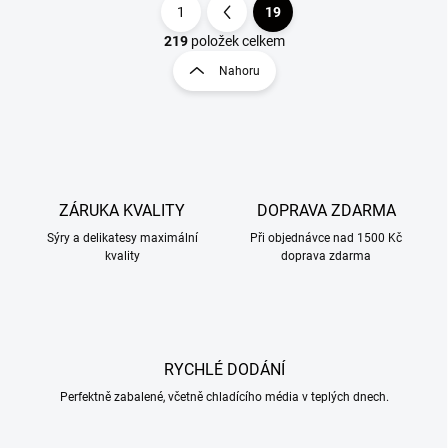
1
19
S
t
219
položek celkem
O
r
v
Nahoru
á
l
á
n
d
k
a
o
c
v
í
á
p
ZÁRUKA KVALITY
DOPRAVA ZDARMA
n
r
v
í
Sýry a delikatesy maximální
Při objednávce nad 1500 Kč
k
kvality
doprava zdarma
y
v
ý
p
i
RYCHLÉ DODÁNÍ
s
u
Perfektně zabalené, včetně chladícího média v teplých dnech.