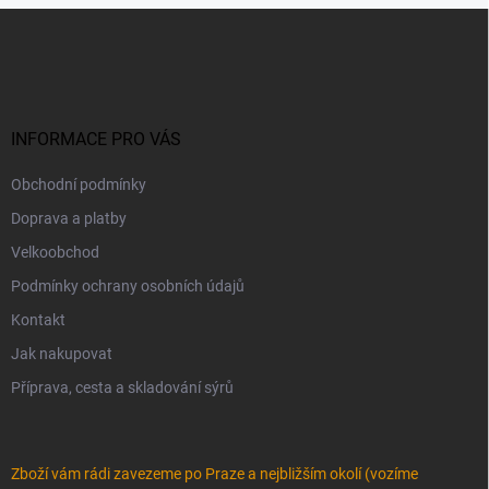
Z
á
p
a
t
í
INFORMACE PRO VÁS
Obchodní podmínky
Doprava a platby
Velkoobchod
Podmínky ochrany osobních údajů
Kontakt
Jak nakupovat
Příprava, cesta a skladování sýrů
Zboží vám rádi zavezeme po Praze a nejbližším okolí (vozíme