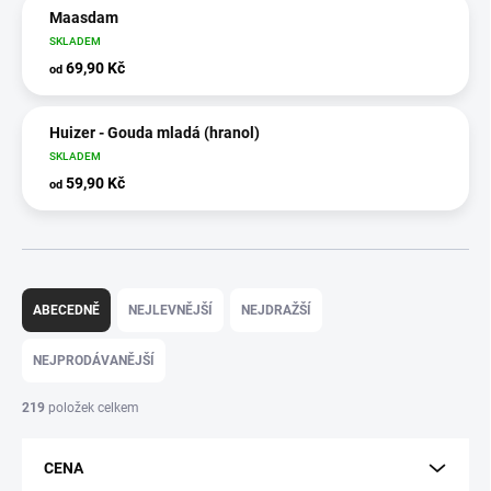
Maasdam
SKLADEM
69,90 Kč
od
Huizer - Gouda mladá (hranol)
SKLADEM
59,90 Kč
od
Ř
a
ABECEDNĚ
NEJLEVNĚJŠÍ
NEJDRAŽŠÍ
z
e
NEJPRODÁVANĚJŠÍ
n
í
219
položek celkem
p
r
CENA
o