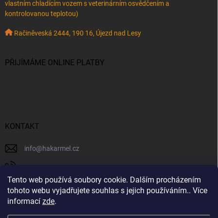
vlastním chladícím vozem s veterinárním osvědčením a
kontrolovanou teplotou)
Račiněveská 2444, 190 16, Újezd nad Lesy
PŘIJÍMÁME ONLINE PLATBY
KONTAKT
info
@
hakarmel.cz
+420 732 481 038
Tento web používá soubory cookie. Dalším procházením
⚠️ Důležité oznámení k odesílání objednávek Ještě dnes,
hakarmelsyry
tohoto webu vyjadřujete souhlas s jejich používáním.. Více
27. 7., všechny připravené balíčky odešleme. Od zítřka,
informací
zde
.
tedy od 28. 7., ale kvůli vysokým teplotám dočasně
hakarmelsyry
pozastavujeme odesílání sýrových zásilek. Chceme mít