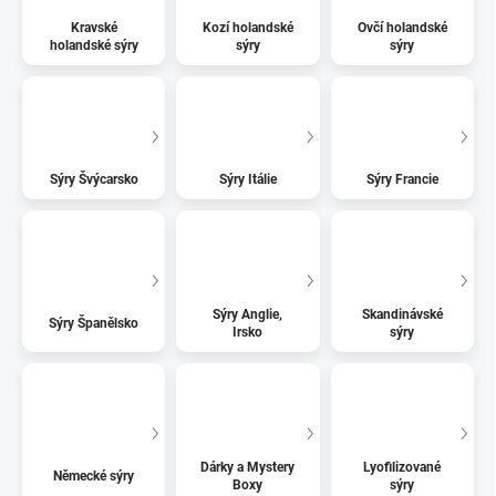
Kravské
Kozí holandské
Ovčí holandské
holandské sýry
sýry
sýry
Sýry Švýcarsko
Sýry Itálie
Sýry Francie
Sýry Anglie,
Skandinávské
Sýry Španělsko
Irsko
sýry
Dárky a Mystery
Lyofilizované
Německé sýry
Boxy
sýry