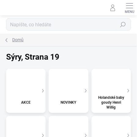
Přejít
na
obsah
Hledat
Domů
Sýry
, Strana 19
Holandské baby
AKCE
NOVINKY
goudy Henri
Willig